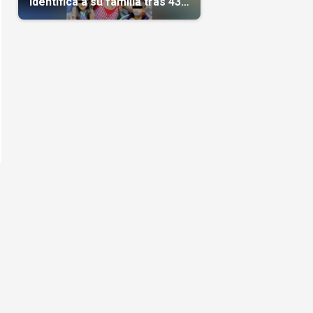
identifica a su familia tras 43
días del terremoto