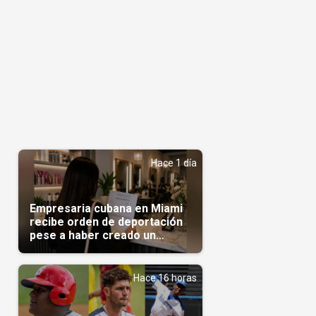
Hace 1 día
Empresaria cubana en Miami
recibe orden de deportación
pese a haber creado un
negocio
Hace 16 horas