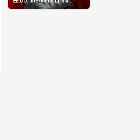
EE.UU. interviene la isla
(Video)