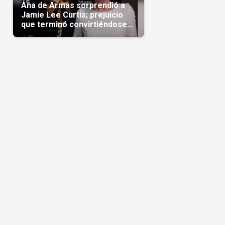
Ana de Armas sorprendió a
Jamie Lee Curtis; prejuicio
que terminó convirtiéndose
en admiración en Hollywood