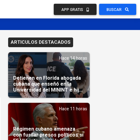
APP GRATIS
BUSCAR
ARTICULOS DESTACADOS
Hace 14 horas
Detienen en Florida abogada
cubana que enseñó en la
Universidad del MININT e hija
de diplomático cubano
Hace 11 horas
Régimen cubano amenaza
con fusilar presos políticos si