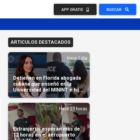
APP GRATIS
BUSCAR
ARTICULOS DESTACADOS
Hace 1 día
Detienen en Florida abogada
cubana que enseñó en la
Universidad del MININT e hija
de diplomático cubano
Hace 23 horas
Extranjeros esperan más de
12 horas en el aeropuerto