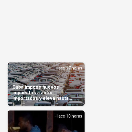
Hace 17 horas
Cuba impone nuevos
impuestos a autos
importados y eleva hasta
5.000 dólares el gravamen
para vehículos de alta gama
Hace 10 horas