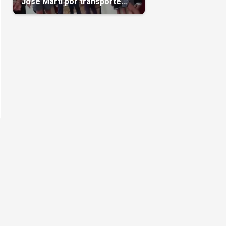
José Martí por transporte
reservado semanas
antes(Video)