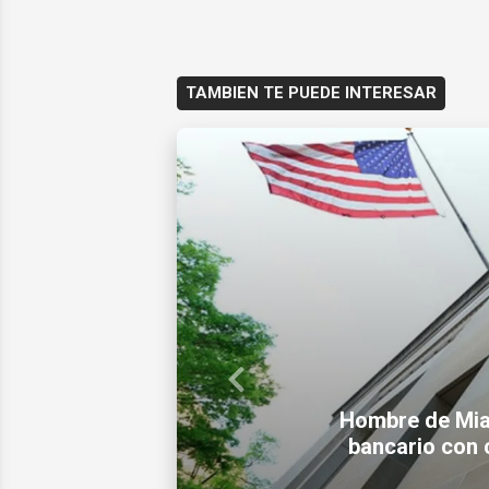
TAMBIEN TE PUEDE INTERESAR
Previous
Detienen a un jov
Hombre de Miam
bancario con 
disfrazado