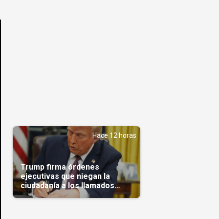
Hace 12 horas
Trump firma órdenes
ejecutivas que niegan la
ciudadanía a los llamados
'turistas de nacimiento'