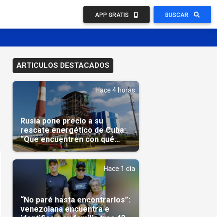
APP GRATIS
BUSCAR
ARTICULOS DESTACADOS
Hace 4 horas
Rusia pone precio a su
rescate energético de Cuba:
“Que encuentren con qué
pagarnos”
Hace 1 día
“No paré hasta encontrarlos”:
venezolana encuentra e