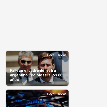
Hace 3 horas
Fallece el padre del astro
argentino Leo Messi a los 68
años
Hace 3 horas