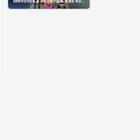
identifica a su familia tras 43
días del terremoto