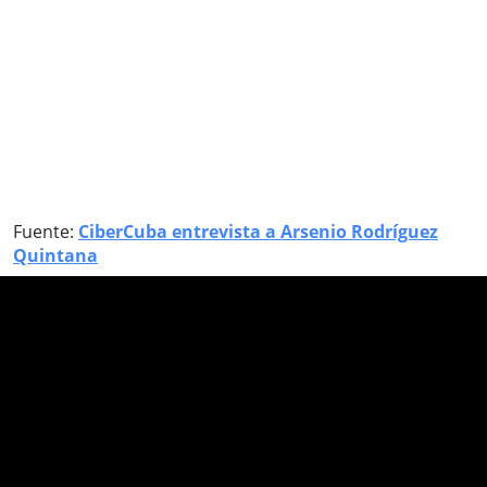
Fuente:
CiberCuba entrevista a Arsenio Rodríguez
Quintana