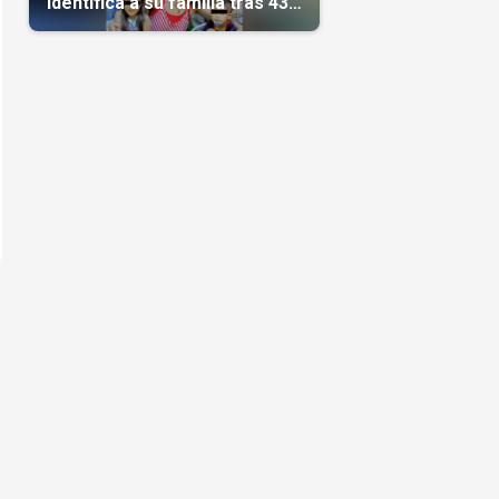
identifica a su familia tras 43
días del terremoto