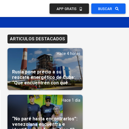
APP GRATIS
BUSCAR
ARTICULOS DESTACADOS
Hace 4 horas
Rusia pone precio a su
rescate energético de Cuba:
“Que encuentren con qué
pagarnos”
Hace 1 día
“No paré hasta encontrarlos”:
venezolana encuentra e