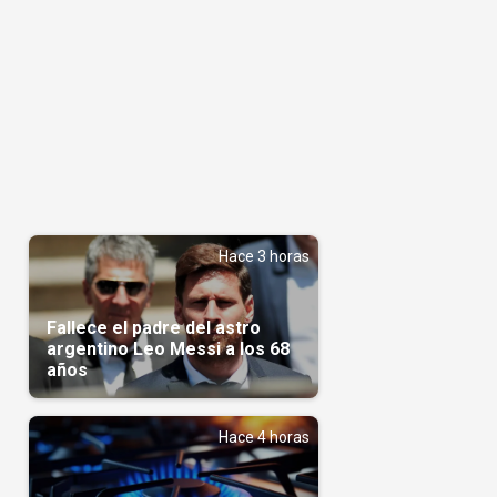
Hace 3 horas
Fallece el padre del astro
argentino Leo Messi a los 68
años
Hace 4 horas