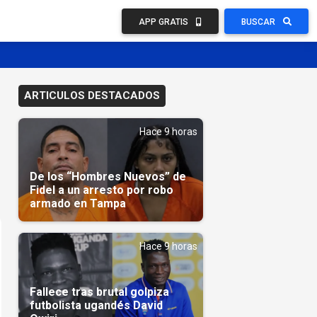
APP GRATIS
BUSCAR
ARTICULOS DESTACADOS
Hace 9 horas
De los “Hombres Nuevos” de
Fidel a un arresto por robo
armado en Tampa
Hace 9 horas
Fallece tras brutal golpiza
futbolista ugandés David