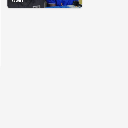
Owiri