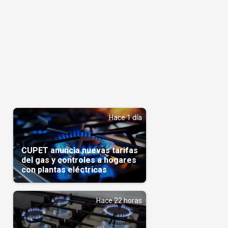
Hace 1 día
CUPET anuncia nuevas tarifas
del gas y controles a hogares
con plantas eléctricas
Hace 22 horas