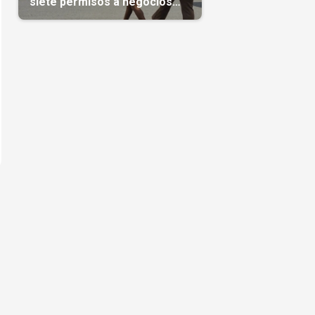
siete permisos a negocios
privados