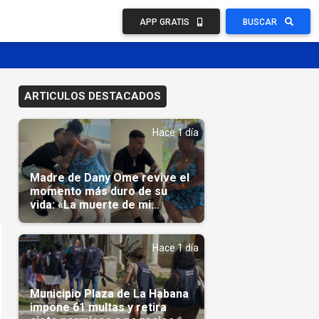
APP GRATIS
BUSCAR
ARTICULOS DESTACADOS
Hace 1 día
Madre de Dany Ome revive el
momento más duro de su
vida: «La muerte de mi
nieto»(Video)
Hace 1 día
Municipio Plaza de La Habana
impone 61 multas y retira