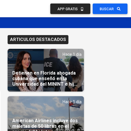
APP GRATIS
BUSCAR
ARTICULOS DESTACADOS
Hace 1 día
Detienen en Florida abogada
cubana que enseñó en la
Universidad del MININT e hija
de diplomático cubano
Hace 1 día
American Airlines incluye dos
maletas de 50 libras en el