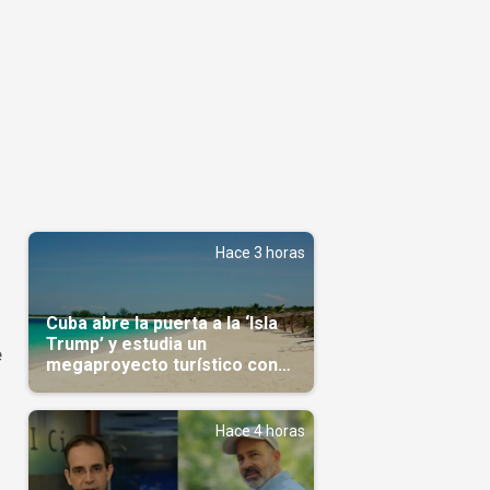
Hace 3 horas
Cuba abre la puerta a la ‘Isla
Trump’ y estudia un
e
megaproyecto turístico con
capital árabe
Hace 4 horas