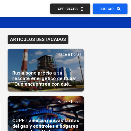
APP GRATIS
BUSCAR
ARTICULOS DESTACADOS
Hace 8 horas
Rusia pone precio a su
rescate energético de Cuba:
“Que encuentren con qué
pagarnos”
Hace 7 horas
CUPET anuncia nuevas tarifas
del gas y controles a hogares