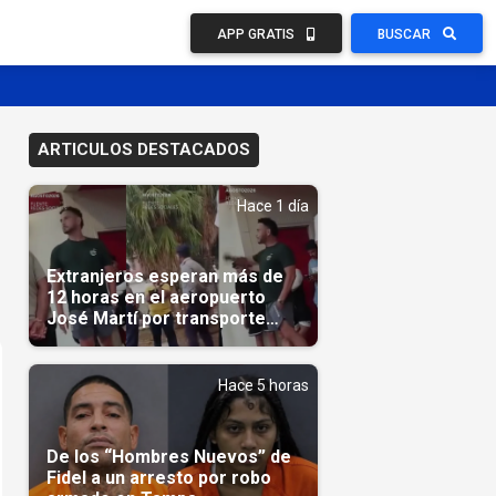
APP GRATIS
BUSCAR
ARTICULOS DESTACADOS
Hace 1 día
Extranjeros esperan más de
12 horas en el aeropuerto
José Martí por transporte
reservado semanas
antes(Video)
Hace 5 horas
De los “Hombres Nuevos” de
Fidel a un arresto por robo