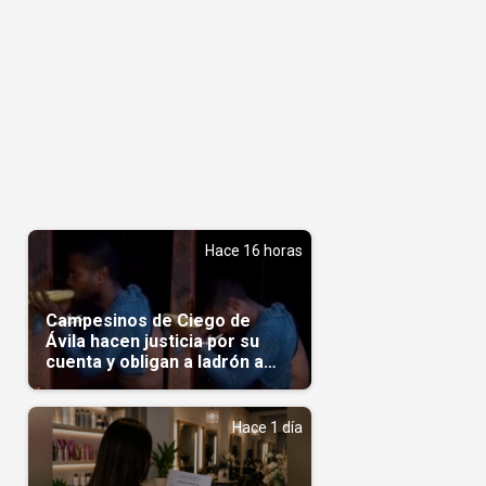
Hace 16 horas
Campesinos de Ciego de
Ávila hacen justicia por su
cuenta y obligan a ladrón a
comerse el maíz robado
(Video)
Hace 1 día