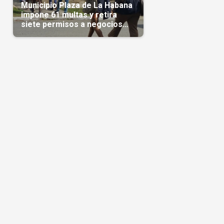
Municipio Plaza de La Habana
impone 61 multas y retira
n
siete permisos a negocios
privados
o