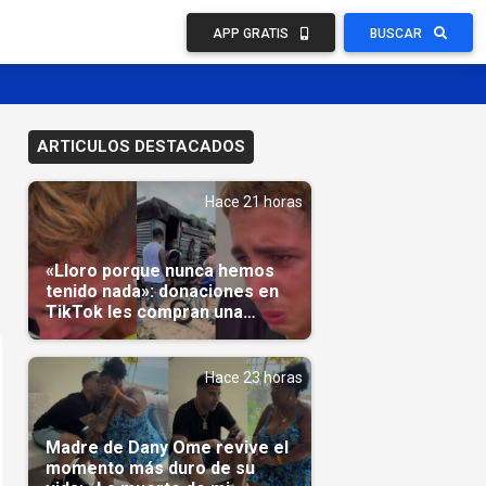
APP GRATIS
BUSCAR
ARTICULOS DESTACADOS
Hace 21 horas
«Lloro porque nunca hemos
tenido nada»: donaciones en
TikTok les compran una
casa(Video)
Hace 23 horas
Madre de Dany Ome revive el
momento más duro de su