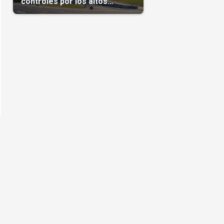
controles por los altos
precios en las Mipymes