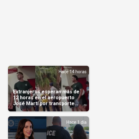
Hace 14 horas
Extranjeros esperan más de
12 horas en el aeropuerto
José Martí por transporte
reservado semanas
antes(Video)
Hace 1 día