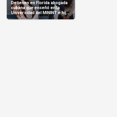
Detienen en Florida abogada
cubana que enseñó en la
Universidad del MININT e hija
de diplomático cubano
a