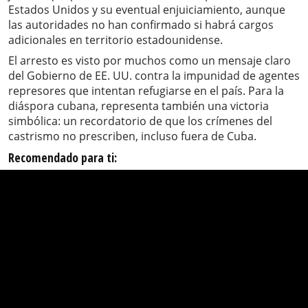
Estados Unidos y su eventual enjuiciamiento, aunque
las autoridades no han confirmado si habrá cargos
adicionales en territorio estadounidense.
El arresto es visto por muchos como un mensaje claro
del Gobierno de EE. UU. contra la impunidad de agentes
represores que intentan refugiarse en el país. Para la
diáspora cubana, representa también una victoria
simbólica: un recordatorio de que los crímenes del
castrismo no prescriben, incluso fuera de Cuba.
Recomendado para ti: