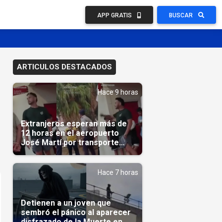
APP GRATIS
BUSCAR
ARTICULOS DESTACADOS
Hace 9 horas
Extranjeros esperan más de
12 horas en el aeropuerto
José Martí por transporte
reservado semanas
antes(Video)
Hace 7 horas
Detienen a un joven que
sembró el pánico al aparecer
disfrazado de la Muerte en un