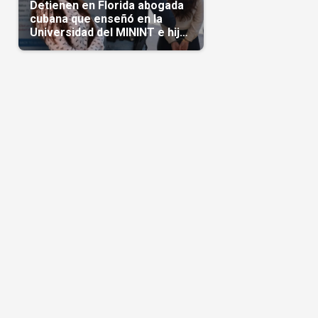
Detienen en Florida abogada
cubana que enseñó en la
Universidad del MININT e hija
de diplomático cubano