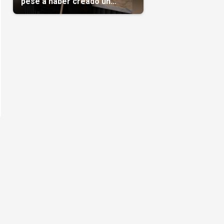
pese a haber creado un
negocio