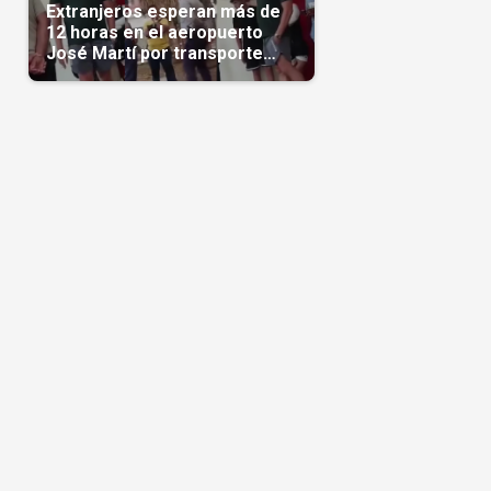
Extranjeros esperan más de
12 horas en el aeropuerto
José Martí por transporte
reservado semanas
antes(Video)