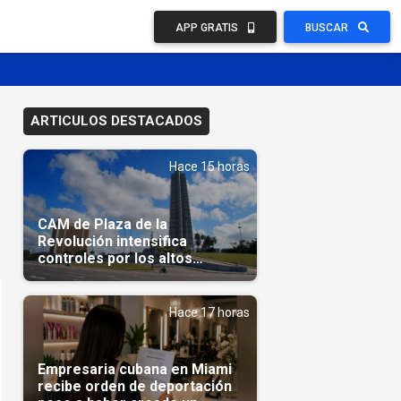
APP GRATIS
BUSCAR
ARTICULOS DESTACADOS
Hace 15 horas
CAM de Plaza de la
Revolución intensifica
controles por los altos
precios en las Mipymes
Hace 17 horas
Empresaria cubana en Miami
recibe orden de deportación