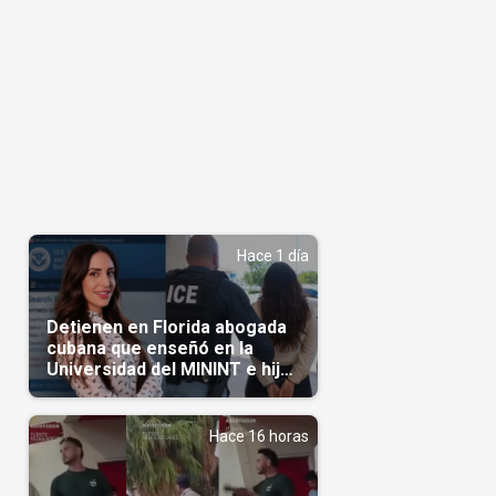
Hace 1 día
Detienen en Florida abogada
cubana que enseñó en la
Universidad del MININT e hija
de diplomático cubano
Hace 16 horas