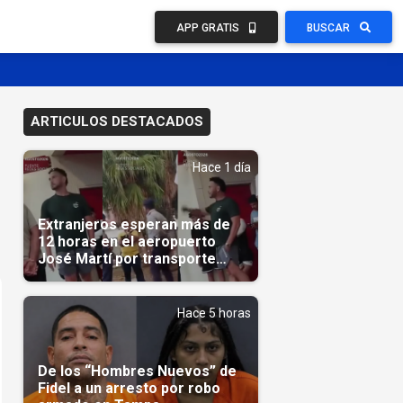
APP GRATIS
BUSCAR
ARTICULOS DESTACADOS
Hace 1 día
Extranjeros esperan más de
12 horas en el aeropuerto
José Martí por transporte
reservado semanas
antes(Video)
Hace 5 horas
De los “Hombres Nuevos” de
Fidel a un arresto por robo