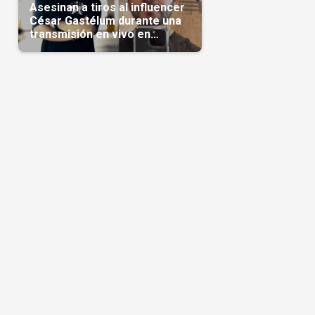
Asesinan a tiros al influencer
César Gastélum durante una
transmisión en vivo en
Sinaloa(Video)