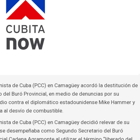
unista de Cuba (PCC) en Camagüey acordó la destitución de
del Buró Provincial, en medio de denuncias por su
udio contra el diplomático estadounidense Mike Hammer y
a al desvío de combustible.
unista de Cuba (PCC) en Camagüey decidió relevar de su
en se desempeñaba como Segundo Secretario del Buró
cial Cadena Agramonte al utilizar el término “liberado del