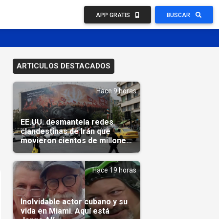
APP GRATIS
BUSCAR
ARTICULOS DESTACADOS
Hace 9 horas
EE.UU. desmantela redes
clandestinas de Irán que
movieron cientos de millones
de dólares
Hace 19 horas
Inolvidable actor cubano y su
vida en Miami. Aquí está