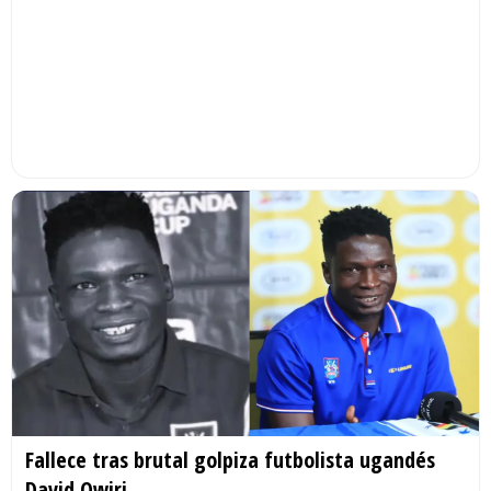
Fallece tras brutal golpiza futbolista ugandés
David Owiri