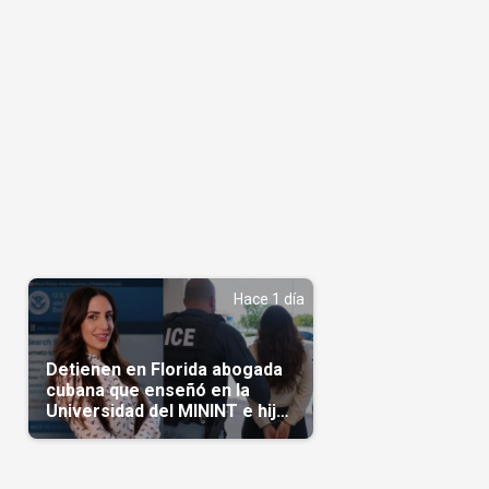
Hace 1 día
Detienen en Florida abogada
cubana que enseñó en la
Universidad del MININT e hija
de diplomático cubano