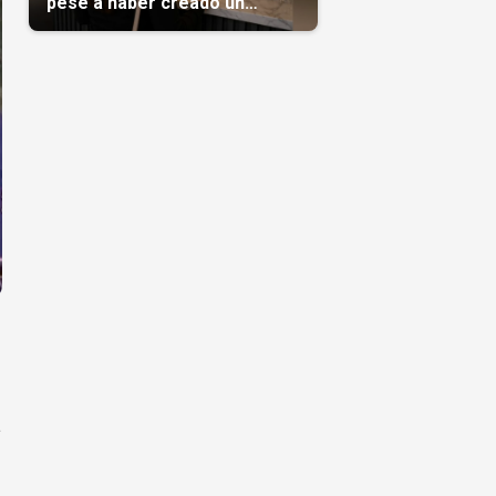
pese a haber creado un
negocio
a