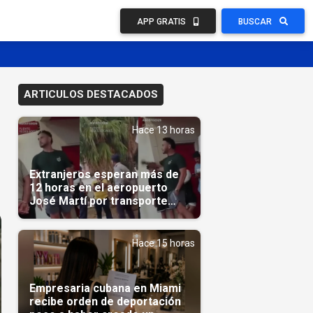
APP GRATIS
BUSCAR
ARTICULOS DESTACADOS
Hace 13 horas
Extranjeros esperan más de
12 horas en el aeropuerto
José Martí por transporte
reservado semanas
antes(Video)
Hace 15 horas
Empresaria cubana en Miami
recibe orden de deportación