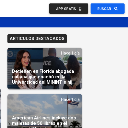
APP GRATIS
BUSCAR
ARTICULOS DESTACADOS
Hace 1 día
Detienen en Florida abogada
cubana que enseñó en la
Universidad del MININT e hija
de diplomático cubano
Hace 1 día
American Airlines incluye dos
maletas de 50 libras en el