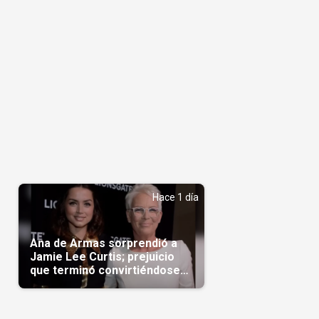
Hace 1 día
Ana de Armas sorprendió a
Jamie Lee Curtis; prejuicio
que terminó convirtiéndose
en admiración en Hollywood