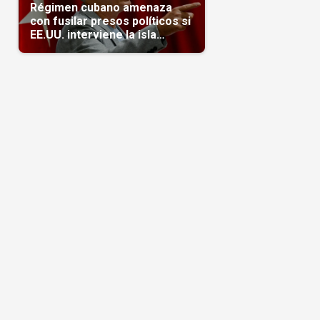
Régimen cubano amenaza
con fusilar presos políticos si
EE.UU. interviene la isla
(Video)