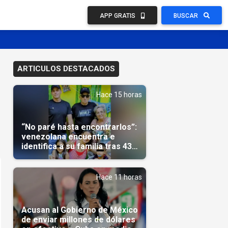
APP GRATIS
BUSCAR
ARTICULOS DESTACADOS
Hace 15 horas
“No paré hasta encontrarlos”:
venezolana encuentra e
identifica a su familia tras 43
días del terremoto
Hace 11 horas
Acusan al Gobierno de México
de enviar millones de dólares