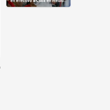
en efectivo a Cuba en medio
de la crisis de la Isla
a