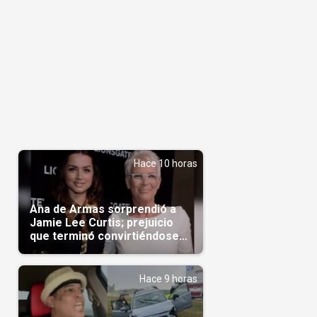
Hace 10 horas
Ana de Armas sorprendió a
Jamie Lee Curtis; prejuicio
que terminó convirtiéndose
en admiración en Hollywood
Hace 9 horas