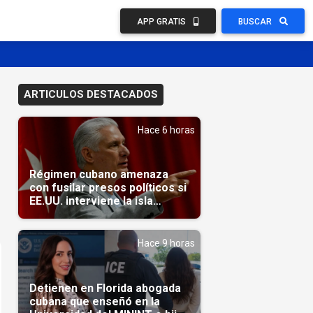
APP GRATIS
BUSCAR
ARTICULOS DESTACADOS
Hace 6 horas
Régimen cubano amenaza
con fusilar presos políticos si
EE.UU. interviene la isla
(Video)
Hace 9 horas
Detienen en Florida abogada
cubana que enseñó en la