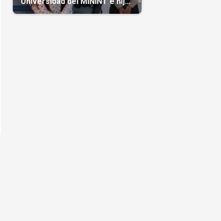
Universidad del MININT e hija
de diplomático cubano