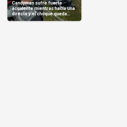
Candyman sufre fuerte
accidente mientras hacía una
directa y el choque queda
grabado en video(Video)