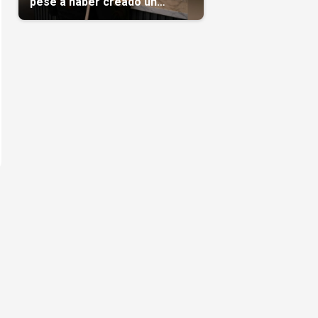
pese a haber creado un
negocio