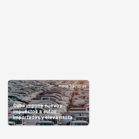
Hace 13 horas
Cuba impone nuevos
impuestos a autos
importados y eleva hasta
5.000 dólares el gravamen
para vehículos de alta gama