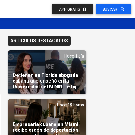
APP GRATIS
BUSCAR
ARTICULOS DESTACADOS
Hace 1 día
Detienen en Florida abogada
cubana que enseñó en la
Universidad del MININT e hija
de diplomático cubano
Hace 19 horas
Empresaria cubana en Miami
recibe orden de deportación