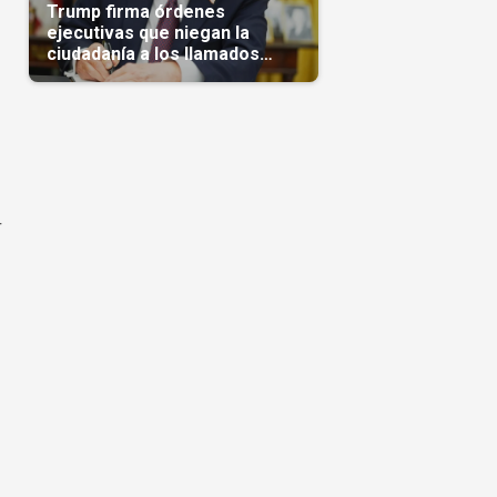
Trump firma órdenes
ejecutivas que niegan la
ciudadanía a los llamados
'turistas de nacimiento'
r