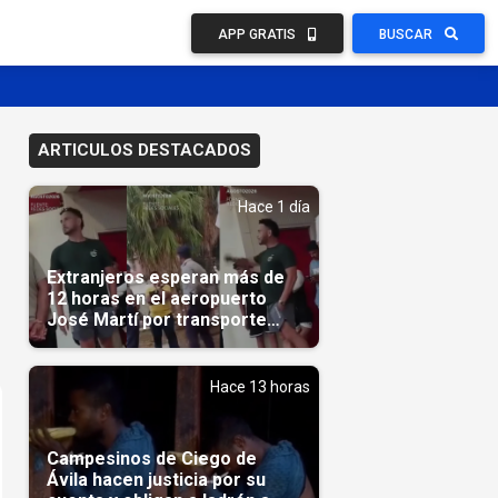
APP GRATIS
BUSCAR
ARTICULOS DESTACADOS
Hace 1 día
Extranjeros esperan más de
12 horas en el aeropuerto
José Martí por transporte
reservado semanas
antes(Video)
Hace 13 horas
Campesinos de Ciego de
Ávila hacen justicia por su