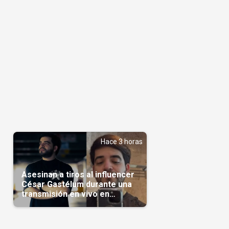
Hace 3 horas
Asesinan a tiros al influencer
César Gastélum durante una
transmisión en vivo en
Sinaloa(Video)