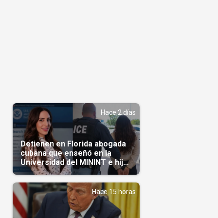
Hace 2 días
Detienen en Florida abogada
cubana que enseñó en la
Universidad del MININT e hija
de diplomático cubano
Hace 15 horas