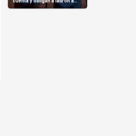
cuenta y obligan a ladrón a
comerse el maíz robado
(Video)