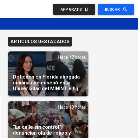
APP GRATIS
BUSCAR
ARTICULOS DESTACADOS
Hace 17 horas
Detienen en Florida abogada
cubana que enseñó en la
Universidad del MININT e hija
de diplomático cubano
Hace 13 horas
“La calle sin control”:
denuncian ola de robos y