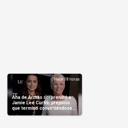
Hace 18 horas
Ana de Armas sorprendió a
Jamie Lee Curtis; prejuicio
que terminó convirtiéndose
en admiración en Hollywood