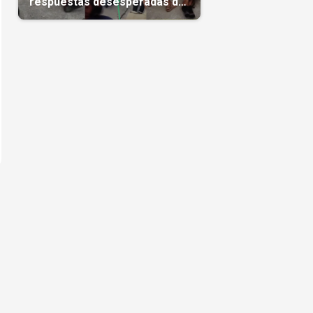
respuestas desesperadas de
vecinos en Cuba(Video)