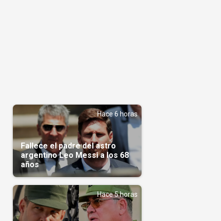
Hace 6 horas
Fallece el padre del astro
argentino Leo Messi a los 68
años
Hace 5 horas