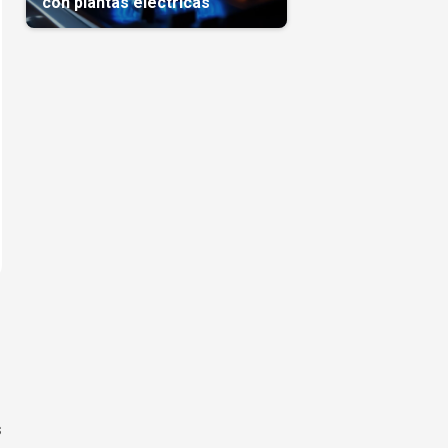
con plantas eléctricas
s