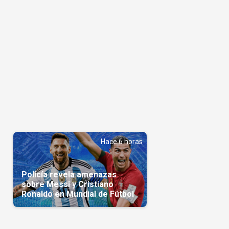
Hace 6 horas
s
Policía revela amenazas
sobre Messi y Cristiano
Ronaldo en Mundial de Fútbol