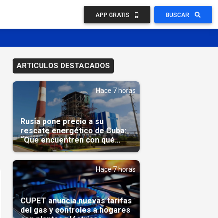
APP GRATIS
BUSCAR
ARTICULOS DESTACADOS
Hace 7 horas
Rusia pone precio a su
rescate energético de Cuba:
“Que encuentren con qué
pagarnos”
Hace 7 horas
CUPET anuncia nuevas tarifas
del gas y controles a hogares