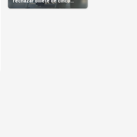
rechazar billete de cinco
pesos