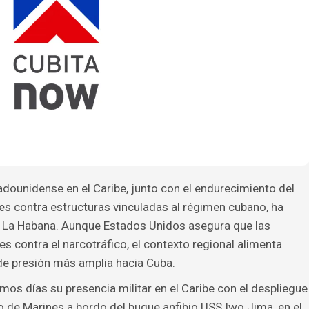
adounidense en el Caribe, junto con el endurecimiento del
nes contra estructuras vinculadas al régimen cubano, ha
y La Habana. Aunque Estados Unidos asegura que las
 contra el narcotráfico, el contexto regional alimenta
de presión más amplia hacia Cuba.
mos días su presencia militar en el Caribe con el despliegue
 de Marines a bordo del buque anfibio USS Iwo Jima, en el