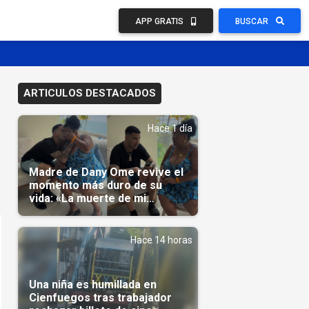
APP GRATIS
BUSCAR
ARTICULOS DESTACADOS
Hace 1 día
Madre de Dany Ome revive el
momento más duro de su
vida: «La muerte de mi
nieto»(Video)
Hace 14 horas
Una niña es humillada en
Cienfuegos tras trabajador