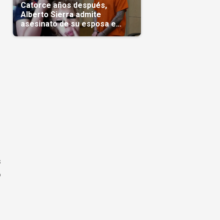
Catorce años después,
Alberto Sierra admite
asesinato de su esposa e
hijas; crimen que conmocionó
a Miami
s
o