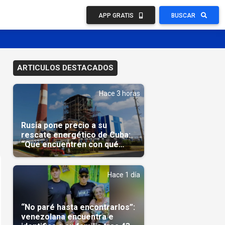
APP GRATIS
BUSCAR
ARTICULOS DESTACADOS
Hace 3 horas
Rusia pone precio a su
rescate energético de Cuba:
“Que encuentren con qué
pagarnos”
Hace 1 día
“No paré hasta encontrarlos”:
venezolana encuentra e