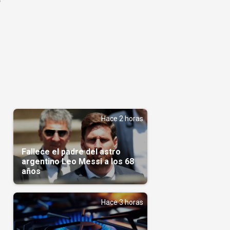
Hace 2 horas
Fallece el padre del astro
argentino Leo Messi a los 68
años
Hace 3 horas