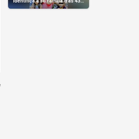
identifica a su familia tras 43
días del terremoto
e
,