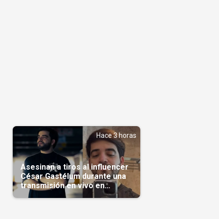
Hace 3 horas
Asesinan a tiros al influencer
César Gastélum durante una
transmisión en vivo en
Sinaloa(Video)