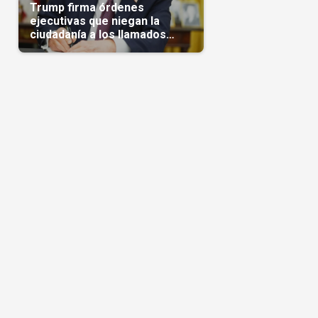
Trump firma órdenes
ejecutivas que niegan la
ciudadanía a los llamados
'turistas de nacimiento'