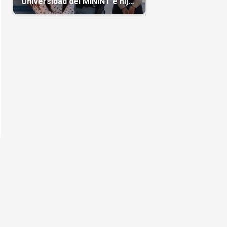
Universidad del MININT e hija
de diplomático cubano