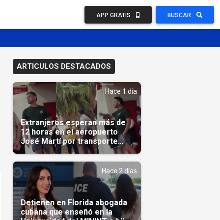
APP GRATIS
BUSCAR
ARTICULOS DESTACADOS
Hace 1 día
Extranjeros esperan más de
12 horas en el aeropuerto
José Martí por transporte
reservado semanas
antes(Video)
Hace 2 días
Detienen en Florida abogada
cubana que enseñó en la