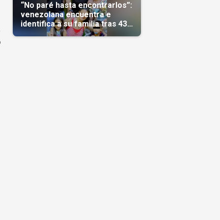
“No paré hasta encontrarlos”:
venezolana encuentra e
identifica a su familia tras 43
a
días del terremoto
o