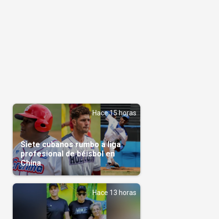
Hace 15 horas
Siete cubanos rumbo a liga
profesional de béisbol en
China
Hace 13 horas