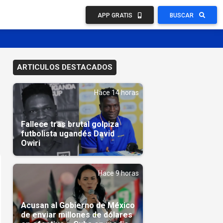
APP GRATIS
BUSCAR
ARTICULOS DESTACADOS
Hace 14 horas
Fallece tras brutal golpiza
futbolista ugandés David
Owiri
Hace 9 horas
Acusan al Gobierno de México
de enviar millones de dólares