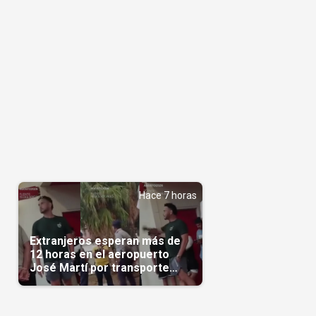
Hace 7 horas
Extranjeros esperan más de
12 horas en el aeropuerto
José Martí por transporte
reservado semanas
antes(Video)