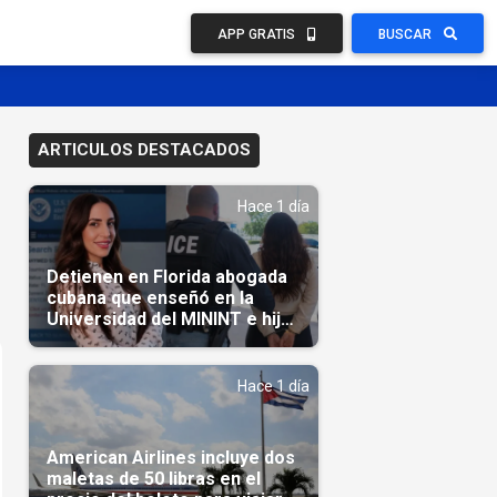
APP GRATIS
BUSCAR
ARTICULOS DESTACADOS
Hace 1 día
Detienen en Florida abogada
cubana que enseñó en la
Universidad del MININT e hija
de diplomático cubano
Hace 1 día
American Airlines incluye dos
maletas de 50 libras en el