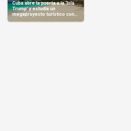
Cuba abre la puerta a la ‘Isla
Trump’ y estudia un
megaproyecto turístico con
capital árabe