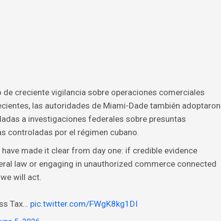
 de creciente vigilancia sobre operaciones comerciales
ecientes, las autoridades de Miami-Dade también adoptaron
ladas a investigaciones federales sobre presuntas
s controladas por el régimen cubano.
have made it clear from day one: if credible evidence
ederal law or engaging in unauthorized commerce connected
we will act.
ess Tax…
pic.twitter.com/FWgK8kg1DI