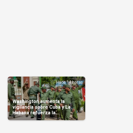
Hace 14 horas
Washington aumenta la
vigilancia sobre Cuba y La
Habana refuerza la
protección de Raúl Castro y
Díaz-Canel