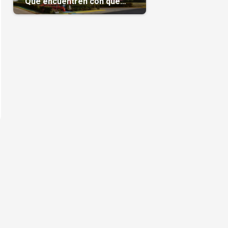
“Que encuentren con qué
pagarnos”