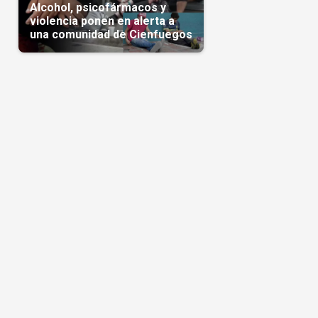
Alcohol, psicofármacos y
u
violencia ponen en alerta a
una comunidad de Cienfuegos