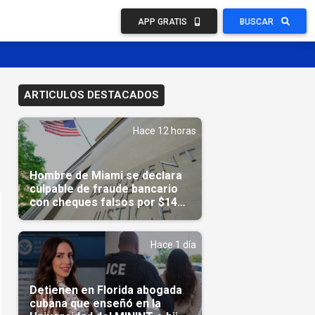
APP GRATIS
BUSCAR
ARTICULOS DESTACADOS
Hace 12 horas
Hombre de Miami se declara
culpable de fraude bancario
con cheques falsos por $14
millones
Hace 1 día
Detienen en Florida abogada
cubana que enseñó en la