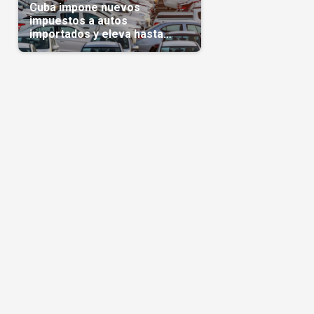
Cuba impone nuevos
impuestos a autos
importados y eleva hasta
5.000 dólares el gravamen
para vehículos de alta gama