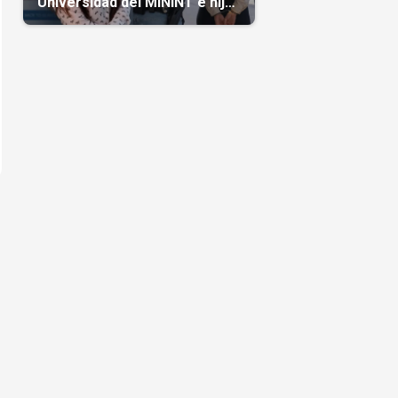
Universidad del MININT e hija
de diplomático cubano