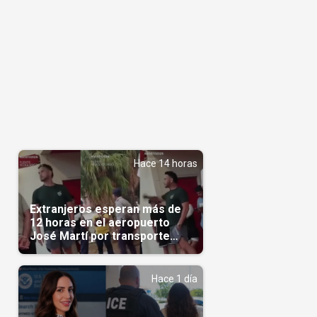
Hace 14 horas
Extranjeros esperan más de
12 horas en el aeropuerto
José Martí por transporte
reservado semanas
antes(Video)
Hace 1 día