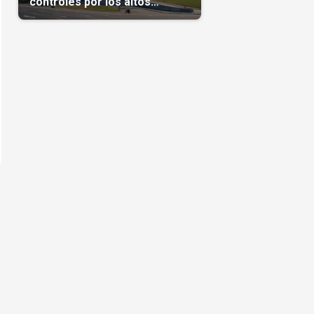
controles por los altos
precios en las Mipymes