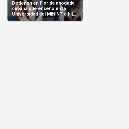
Detienen en Florida abogada
cubana que enseñó en la
Universidad del MININT e hija
de diplomático cubano