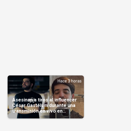
Hace 3 horas
Asesinan a tiros al influencer
César Gastélum durante una
transmisión en vivo en
Sinaloa(Video)