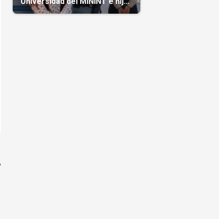
Universidad del MININT e hija
de diplomático cubano
y