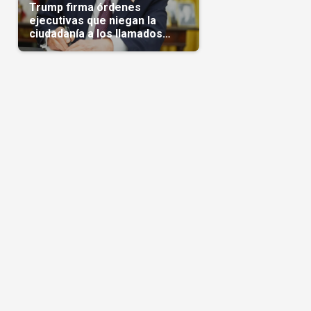
Trump firma órdenes
ejecutivas que niegan la
ciudadanía a los llamados
'turistas de nacimiento'