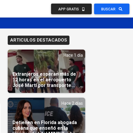
APP GRATIS
BUSCAR
ARTICULOS DESTACADOS
Hace 1 día
Extranjeros esperan más de
12 horas en el aeropuerto
José Martí por transporte
reservado semanas
antes(Video)
Hace 2 días
Detienen en Florida abogada
cubana que enseñó en la