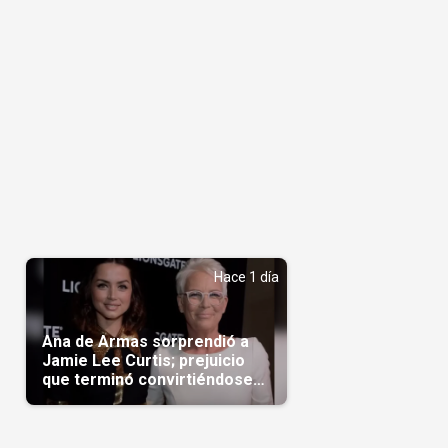
Hace 1 día
Ana de Armas sorprendió a
Jamie Lee Curtis; prejuicio
que terminó convirtiéndose
en admiración en Hollywood