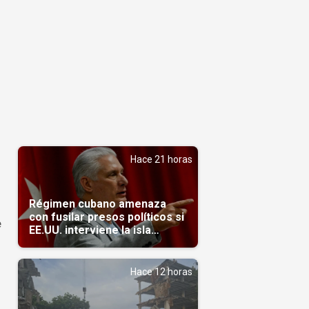
Hace 21 horas
Régimen cubano amenaza
con fusilar presos políticos si
e
EE.UU. interviene la isla
(Video)
Hace 12 horas