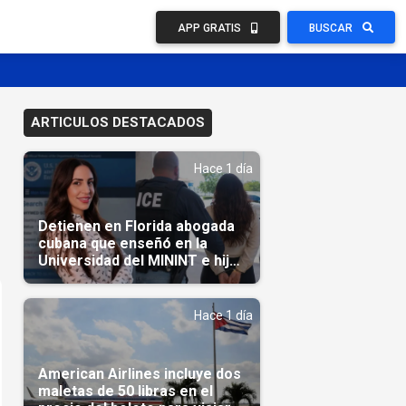
APP GRATIS
BUSCAR
ARTICULOS DESTACADOS
Hace 1 día
Detienen en Florida abogada
cubana que enseñó en la
Universidad del MININT e hija
de diplomático cubano
Hace 1 día
American Airlines incluye dos
maletas de 50 libras en el