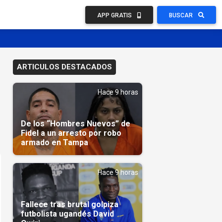
APP GRATIS
BUSCAR
ARTICULOS DESTACADOS
Hace 9 horas
De los “Hombres Nuevos” de
Fidel a un arresto por robo
armado en Tampa
Hace 9 horas
Fallece tras brutal golpiza
futbolista ugandés David