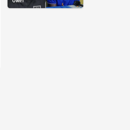
Owiri