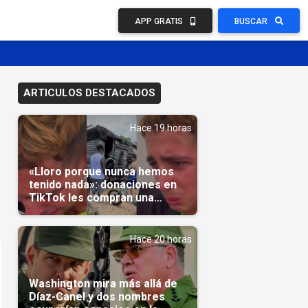
APP GRATIS
BUSCAR
ARTICULOS DESTACADOS
Hace 19 horas
«Lloro porque nunca hemos
tenido nada»: donaciones en
TikTok les compran una
casa(Video)
Hace 20 horas
Washington mira más allá de
Díaz-Canel y dos nombres