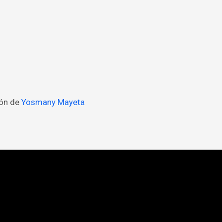
ión de
Yosmany Mayeta