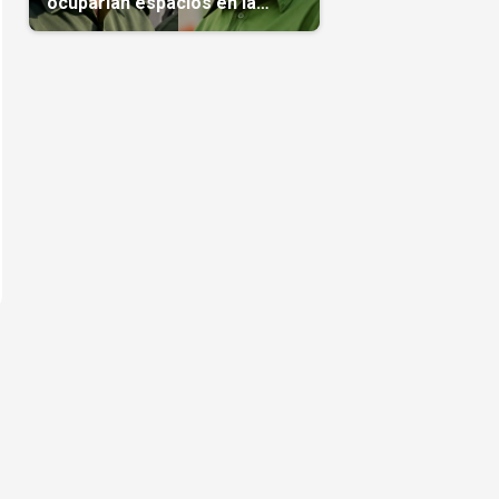
ocuparían espacios en la
transición