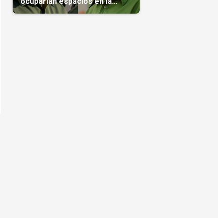
ocuparían espacios en la
transición