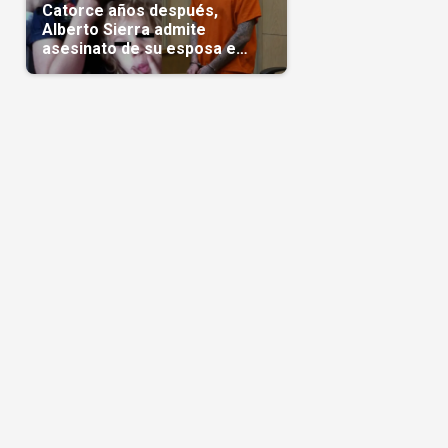
Catorce años después,
Alberto Sierra admite
asesinato de su esposa e
hijas; crimen que conmocionó
a Miami