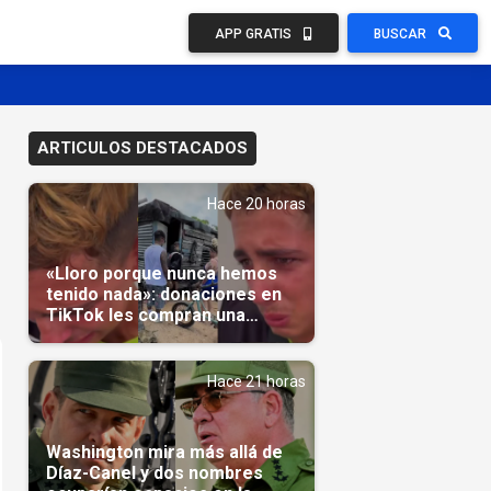
APP GRATIS
BUSCAR
ARTICULOS DESTACADOS
Hace 20 horas
«Lloro porque nunca hemos
tenido nada»: donaciones en
TikTok les compran una
casa(Video)
Hace 21 horas
Washington mira más allá de
Díaz-Canel y dos nombres