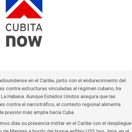
adounidense en el Caribe, junto con el endurecimiento del
nes contra estructuras vinculadas al régimen cubano, ha
y La Habana. Aunque Estados Unidos asegura que las
 contra el narcotráfico, el contexto regional alimenta
de presión más amplia hacia Cuba.
mos días su presencia militar en el Caribe con el despliegue
 de Marines a bordo del buque anfibio USS Iwo Jima, en el