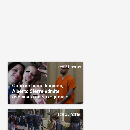
Hace 21 horas
Catorce años después,
Alberto Sierra admite
asesinato de su esposa e
hijas; crimen que conmocionó
a Miami
Hace 23 horas