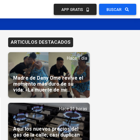
APP GRATIS
BUSCAR
ARTICULOS DESTACADOS
Hace 1 día
Madre de Dany Ome revive el
momento más duro de su
vida: «La muerte de mi
nieto»(Video)
Hace 21 horas
Aquí los nuevos precios del
gas de la calle; casi duplican