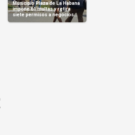
Municipio Plaza de La Habana
impone 61 multas y retira
siete permisos a negocios
privados
s
o