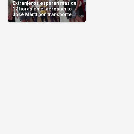
Extranjeros esperan más de
12 horas en el aeropuerto
José Martí por transporte
reservado semanas
antes(Video)