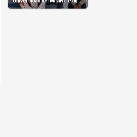
Universidad del MININT e hija
de diplomático cubano