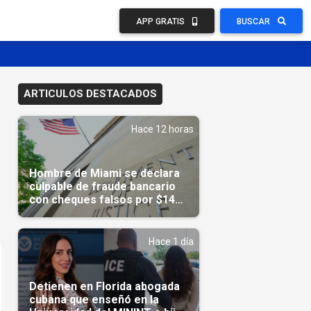
APP GRATIS
BUSCAR
ARTICULOS DESTACADOS
Hace 12 horas
Hombre de Miami se declara
culpable de fraude bancario
con cheques falsos por $14
millones
Hace 1 día
Detienen en Florida abogada
cubana que enseñó en la