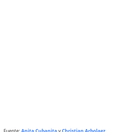
Fuente:
Anita Cubanita
y
Christian Arbolaez