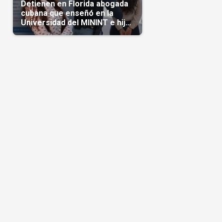
Detienen en Florida abogada
cubana que enseñó en la
Universidad del MININT e hija
de diplomático cubano