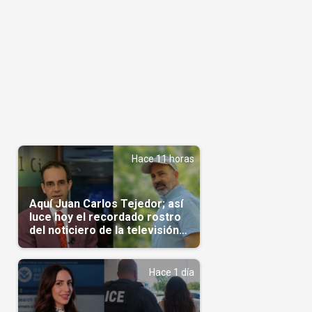
Hace 11 horas
Aquí Juan Carlos Tejedor; así
luce hoy el recordado rostro
del noticiero de la televisión
cubana
Hace 1 día