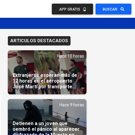
APP GRATIS
BUSCAR
ARTICULOS DESTACADOS
Hace 10 horas
Extranjeros esperan más de
12 horas en el aeropuerto
José Martí por transporte
reservado semanas
antes(Video)
Hace 9 horas
Detienen a un joven que
sembró el pánico al aparecer
disfrazado de la Muerte en un