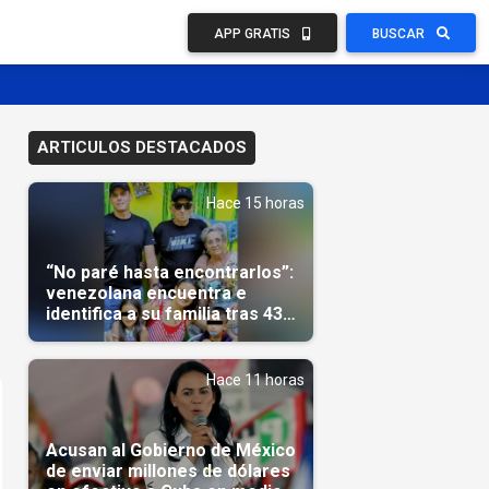
APP GRATIS
BUSCAR
ARTICULOS DESTACADOS
Hace 15 horas
“No paré hasta encontrarlos”:
venezolana encuentra e
identifica a su familia tras 43
días del terremoto
Hace 11 horas
Acusan al Gobierno de México
de enviar millones de dólares