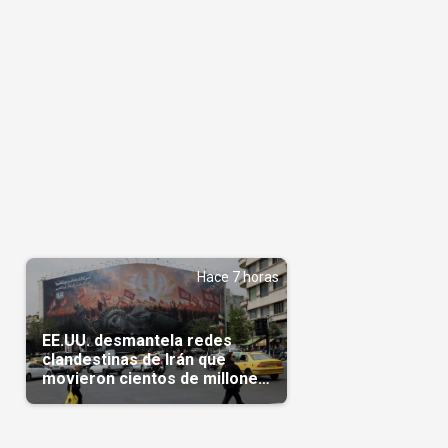
Hace 7 horas
EE.UU. desmantela redes
clandestinas de Irán que
movieron cientos de millones
de dólares