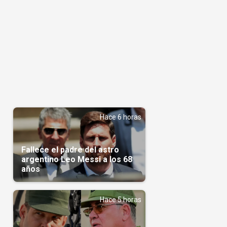
Hace 6 horas
Fallece el padre del astro
argentino Leo Messi a los 68
años
Hace 5 horas