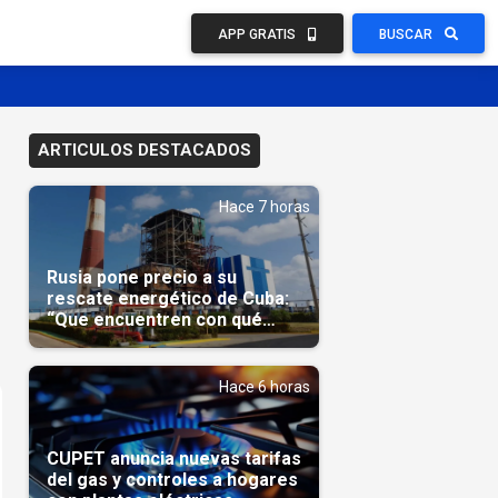
APP GRATIS
BUSCAR
ARTICULOS DESTACADOS
Hace 7 horas
Rusia pone precio a su
rescate energético de Cuba:
“Que encuentren con qué
pagarnos”
Hace 6 horas
CUPET anuncia nuevas tarifas
del gas y controles a hogares