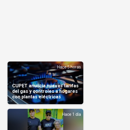
Hace 5 horas
CUPET anuncia nuevas tarifas
del gas y controles a hogares
con plantas eléctricas
Hace 1 día