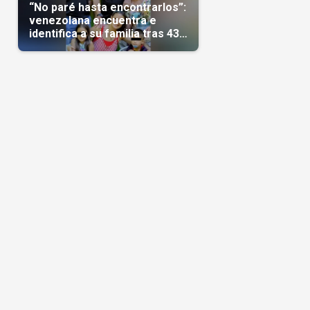
“No paré hasta encontrarlos”:
venezolana encuentra e
identifica a su familia tras 43
días del terremoto