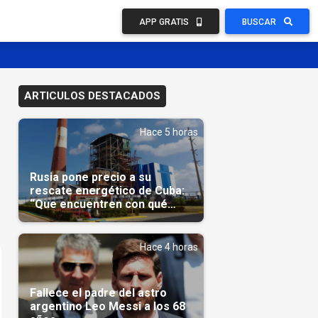
APP GRATIS
BUSCAR
ARTICULOS DESTACADOS
Hace 5 horas
Rusia pone precio a su
rescate energético de Cuba:
“Que encuentren con qué
pagarnos”
Hace 4 horas
Fallece el padre del astro
argentino Leo Messi a los 68