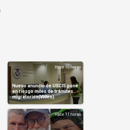
a
Hace 10 horas
Nuevo anuncio de USCIS pone
en riesgo miles de trámites
migratorios(Video)
Hace 11 horas