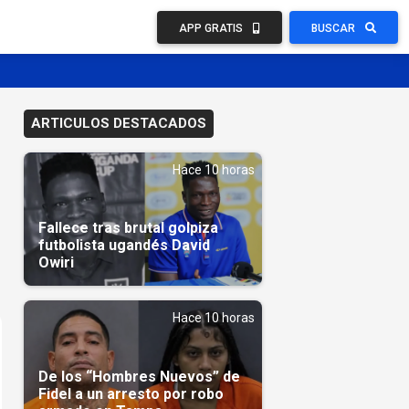
APP GRATIS
BUSCAR
ARTICULOS DESTACADOS
Hace 10 horas
Fallece tras brutal golpiza
futbolista ugandés David
Owiri
Hace 10 horas
De los “Hombres Nuevos” de
Fidel a un arresto por robo