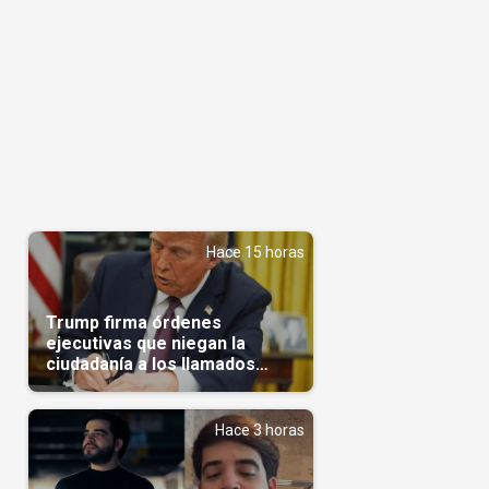
Hace 15 horas
Trump firma órdenes
ejecutivas que niegan la
ciudadanía a los llamados
'turistas de nacimiento'
Hace 3 horas