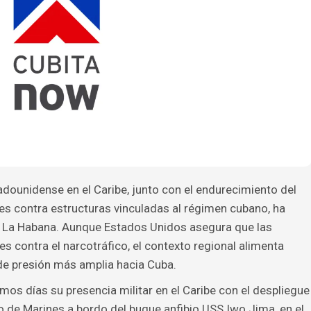
adounidense en el Caribe, junto con el endurecimiento del
nes contra estructuras vinculadas al régimen cubano, ha
y La Habana. Aunque Estados Unidos asegura que las
 contra el narcotráfico, el contexto regional alimenta
de presión más amplia hacia Cuba.
mos días su presencia militar en el Caribe con el despliegue
 de Marines a bordo del buque anfibio USS Iwo Jima, en el