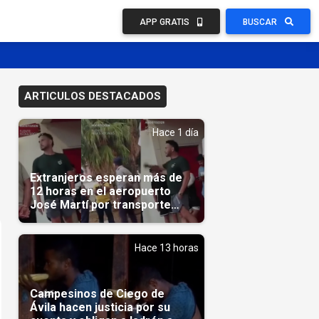
APP GRATIS
BUSCAR
ARTICULOS DESTACADOS
Hace 1 día
Extranjeros esperan más de
12 horas en el aeropuerto
José Martí por transporte
reservado semanas
antes(Video)
Hace 13 horas
Campesinos de Ciego de
Ávila hacen justicia por su