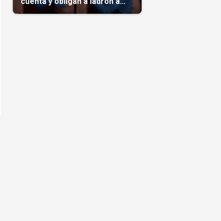
cuenta y obligan a ladrón a
comerse el maíz robado
(Video)