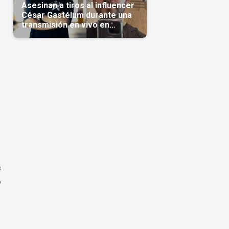
Asesinan a tiros al influencer
César Gastélum durante una
transmisión en vivo en
Sinaloa(Video)
s
o