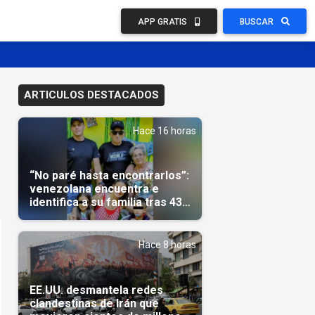
APP GRATIS
BUSCAR
ARTICULOS DESTACADOS
Hace 16 horas
“No paré hasta encontrarlos”:
venezolana encuentra e
identifica a su familia tras 43
días del terremoto
Hace 8 horas
EE.UU. desmantela redes
clandestinas de Irán que